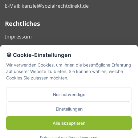
E-Mail: kanzlei@sozialrechtdirekt.de
Rechtliches
Impressum
Datenschutz
🍪 Cookie-Einstellungen
Kontakt
Wir verwenden Cookies, um Ihnen die bestmögliche Erfahrung
auf unserer Website zu bieten. Sie können wählen, welche
Cookies Sie zulassen möchten.
Die Informationen auf dieser Website sind allgemeiner Natur
und ersetzen keine individuelle Rechtsberatung im Einzelfall.
Nur notwendige
Für eine verbindliche Beratung kontaktieren Sie mich bitte
persönlich.
Einstellungen
© 2025 Rechtsanwalt Ralf Schonebeck. Alle Rechte
vorbehalten.
Alle akzeptieren
Entwicklung & Design:
Büroservice Strate
Datenschutzerklärung
|
Impressum